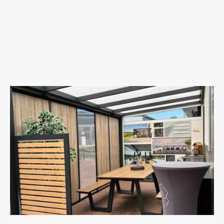
Überdachung
Jede Terrasse hat ihre eigenen Maße und Anforderungen — und
verdient eine Verglasung, die perfekt dazu passt. Ob seitliche
Schiebewand als Windschutz, komplette Rundum-Verglasung
oder Kombination mit feststehenden Glaselementen: Wir passen
Glasstärke, Schienensystem und Aufteilung exakt an Ihre
Überdachung und Ihren persönlichen Stil an.