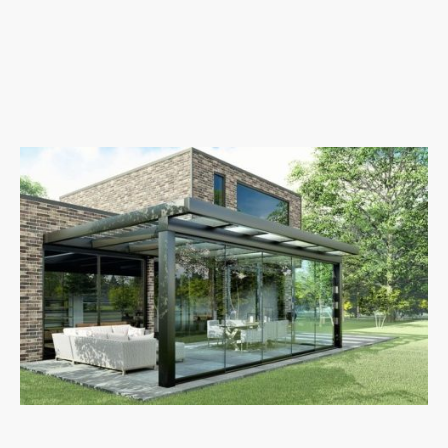
Glas & Technik, die überzeugen
Wir verbauen ausschließlich hochwertige Sicherheitsgläser mit
leichtgängigen Aluminium-Laufschienen — wahlweise als
Einzelspursystem oder Mehrspurvariante. Bodenebene Schienen,
verdeckte Entwässerung und optional abschließbare Elemente
sorgen für Komfort und Sicherheit.
Individuelle Lösungen für Ihre