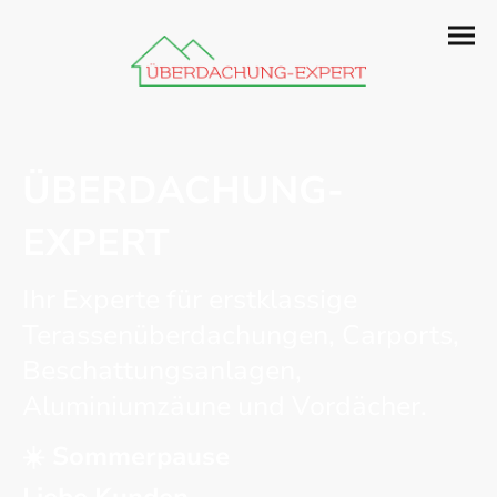
ÜBERDACHUNG-
EXPERT
Ihr Experte für erstklassige
Terassenüberdachungen, Carports,
Beschattungsanlagen,
Aluminiumzäune und Vordächer.
☀️ Sommerpause