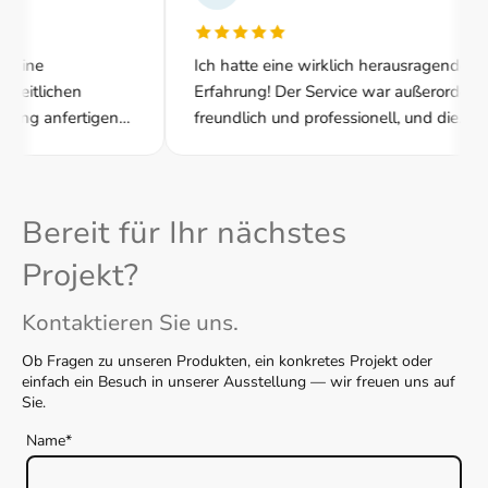
ine
Ich hatte eine wirklich herausragende
itlichen
Erfahrung! Der Service war außerordentlich
ng anfertigen
freundlich und professionell, und die
it und der
Leistung hat meine Erwartungen
 Das Preis-
übertroffen. Top Qualität und ein rundum
 gut – klare
positives Erlebnis!
Bereit für Ihr nächstes
Projekt?
Kontaktieren Sie uns.
Ob Fragen zu unseren Produkten, ein konkretes Projekt oder
einfach ein Besuch in unserer Ausstellung — wir freuen uns auf
Sie.
Name
*