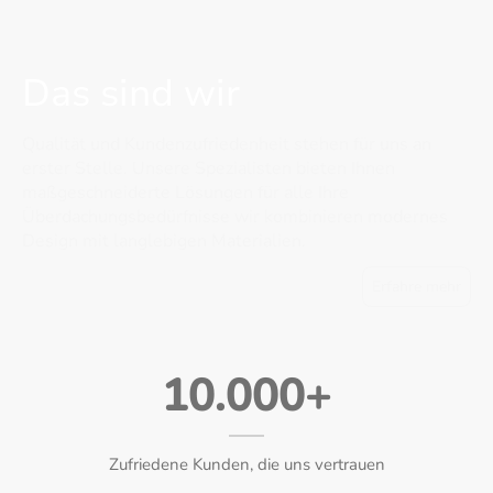
Das sind wir
Qualität und Kundenzufriedenheit stehen für uns an
erster Stelle. Unsere Spezialisten bieten Ihnen
maßgeschneiderte Lösungen für alle Ihre
Überdachungsbedürfnisse wir kombinieren modernes
Design mit langlebigen Materialien.
Erfahre mehr
10.000+
Zufriedene Kunden, die uns vertrauen