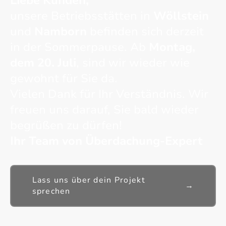
Liebe Kunden,
unsere Betriebsstätten in
Wöllstein
und
Namborn
befinden sich derzeit
in der Sommerpause. Ab
Montag,
dem 20. Juli
, sind wir wieder wie
gewohnt für Sie da.
Vielen Dank für Ihr Verständnis. Wir
freuen uns darauf, Sie bald wieder
begrüßen zu dürfen!
Ihr Team von Überdachung-Expert
Lass uns über dein Projekt
→
sprechen