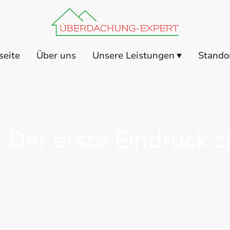
seite
Über uns
Unsere Leistungen
Stando
 Der erste Eindruck z
gen aus Mayen — individuell geplant, fachgerecht mon