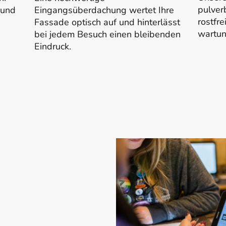
pulver
 und
Eingangsüberdachung wertet Ihre
rostfr
Fassade optisch auf und hinterlässt
wartun
bei jedem Besuch einen bleibenden
Eindruck.
fertigen
em persönlichen Gespräch —
n Mayen-Koblenz. Wir
Wünsche zu Design,