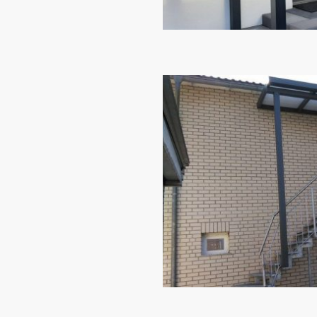
ns für Ihren
eigenen Charakter — und
 dazu passt. Ob schlankes
oßzügige Überdachung mit
es Design ohne sichtbare
be und Ausstattung exakt
nlichen Stil an.