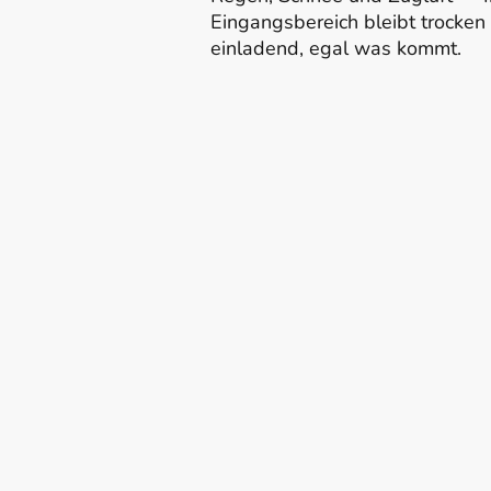
Eingangsbereich bleibt trocken
einladend, egal was kommt.
Von der Idee zur 
Markise
Jedes Projekt beginnt mit ein
bei Ihnen vor Ort in der Regio
nehmen Maß, besprechen Ihre 