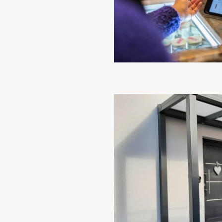
 erstellen Ihnen ein
e Standardlösungen, keine
ahrzehnte hält
ochwertige
chichtung — in der RAL-
it VSG-Sicherheitsglas
eine
d und Wetter standhält